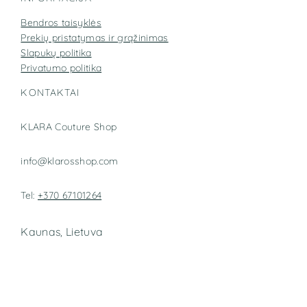
Bendros taisyklės
Prekių pristatymas ir grąžinimas
Slapukų politika
Privatumo politika
KONTAKTAI
KLARA Couture Shop
info@klarosshop.com
Tel:
+370 67101264
Kaunas, Lietuva