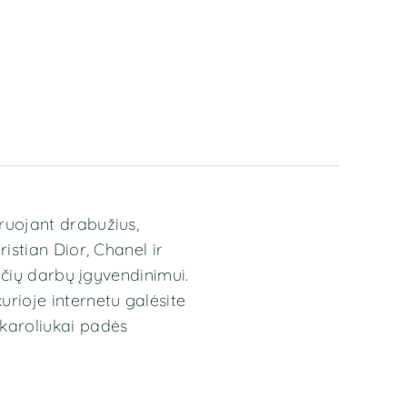
ruojant drabužius,
stian Dior, Chanel ir
nčių darbų įgyvendinimui.
rioje internetu galėsite
karoliukai padės