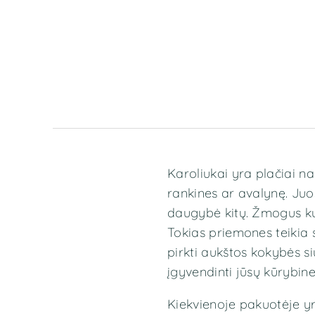
Karoliukai yra plačiai 
rankines ar avalynę. Juo
daugybė kitų. Žmogus kur
Tokias priemones teikia
pirkti aukštos kokybės s
įgyvendinti jūsų kūrybin
Kiekvienoje pakuotėje yra