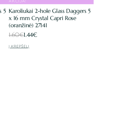
AKCIJA!
s 5
Karoliukai 2-hole Glass Daggers 5
x 16 mm Crystal Capri Rose
(oranžinė) 27141
Original
Current
1.60
€
1.44
€
price
price
Į KREPŠELĮ
was:
is:
1.60€.
1.44€.