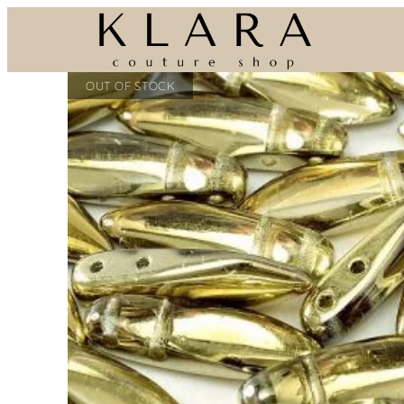
Eiti
prie
turinio