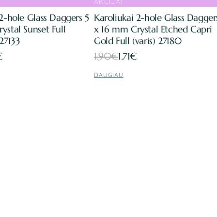
AKCIJA!
 2-hole Glass Daggers 5
Karoliukai 2-hole Glass Dagger
ystal Sunset Full
x 16 mm Crystal Etched Capri
 27133
Gold Full (varis) 27180
Original
Current
€
1.90
€
1.71
€
price
price
DAUGIAU
was:
is:
1.90€.
1.71€.