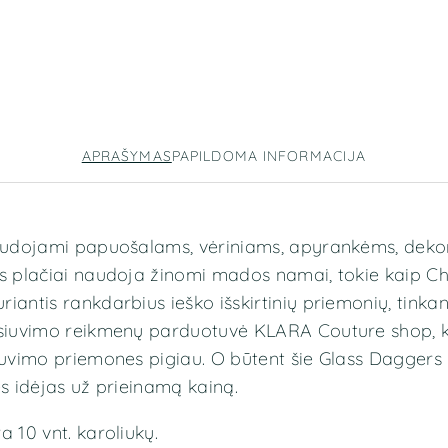
APRAŠYMAS
PAPILDOMA INFORMACIJA
naudojami papuošalams, vėriniams, apyrankėms, deko
s plačiai naudoja žinomi mados namai, tokie kaip Chri
iantis rankdarbius ieško išskirtinių priemonių, tinka
 siuvimo reikmenų parduotuvė KLARA Couture shop, ku
iuvimo priemones pigiau. O būtent šie Glass Daggers
es idėjas už prieinamą kainą.
 10 vnt. karoliukų.