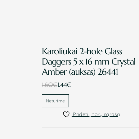
Karoliukai 2-hole Glass
Daggers 5 x 16 mm Crystal
Amber (auksas) 26441
Original
Current
1.60
€
1.44
€
price
price
Neturime
was:
is:
1.60€.
1.44€.
Pridėti į norų sąrašą