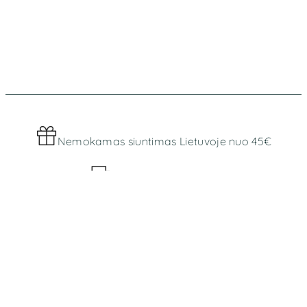
options
may
be
chosen
on
the
product
page
Nemokamas siuntimas Lietuvoje nuo 45€
Worldwide shipping
MENIU