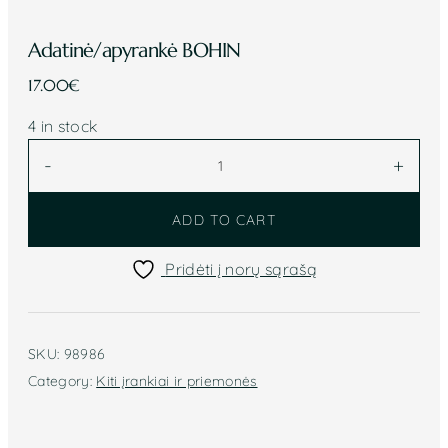
Adatinė/apyrankė BOHIN
17.00
€
4 in stock
Adatinė/apyrankė
-
+
BOHIN
quantity
ADD TO CART
Pridėti į norų sąrašą
SKU:
98986
Category:
Kiti įrankiai ir priemonės