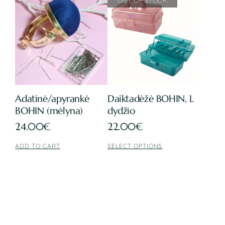
Adatinė/apyrankė
Daiktadėžė BOHIN, L
BOHIN (mėlyna)
dydžio
24.00
€
22.00
€
ADD TO CART
SELECT OPTIONS
This
product
has
multiple
variants.
The