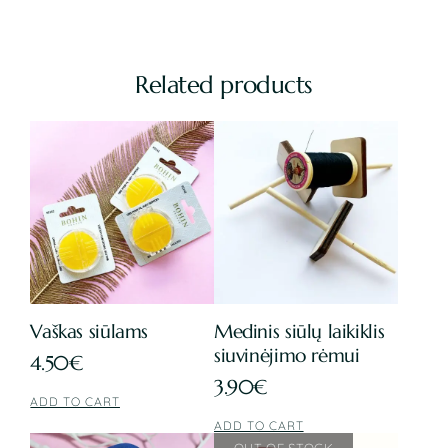
Related products
Vaškas siūlams
Medinis siūlų laikiklis
siuvinėjimo rėmui
4.50
€
3.90
€
ADD TO CART
ADD TO CART