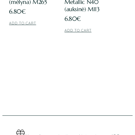
(mėlyna) M265
Metallic N40
(auksinė) M113
6.80
€
6.80
€
ADD TO CART
ADD TO CART