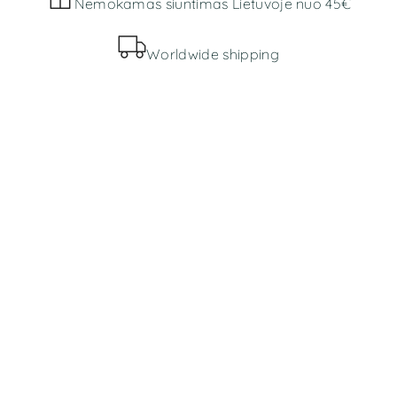
Nemokamas siuntimas Lietuvoje nuo 45€
Worldwide shipping
MENIU
Parduotuvė
Apie mus
INFORMACIJA
Bendros taisyklės
Prekių pristatymas ir grąžinimas
Slapukų politika
Privatumo politika
KONTAKTAI