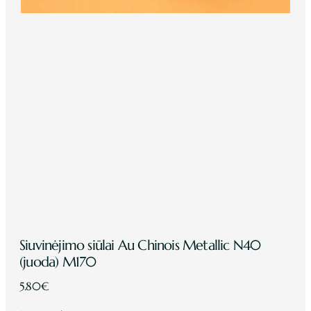
Siuvinėjimo siūlai Au Chinois Metallic N40
(juoda) M170
5.80
€