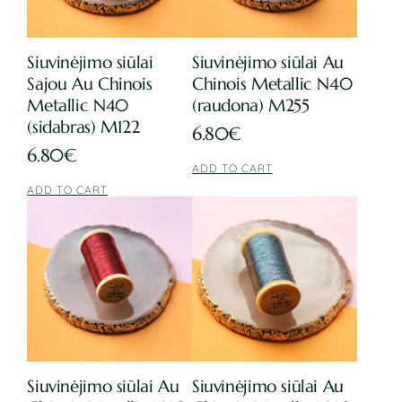
Siuvinėjimo siūlai
Siuvinėjimo siūlai Au
Sajou Au Chinois
Chinois Metallic N40
Metallic N40
(raudona) M255
(sidabras) M122
6.80
€
6.80
€
ADD TO CART
ADD TO CART
Siuvinėjimo siūlai Au
Siuvinėjimo siūlai Au