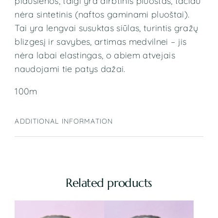
plaušienos, taigi yra dirbtinis pluoštas, tačiau
nėra sintetinis (naftos gaminami pluoštai).
Tai yra lengvai susuktas siūlas, turintis gražų
blizgesį ir savybes, artimas medvilnei – jis
nėra labai elastingas, o abiem atvejais
naudojami tie patys dažai.
100m
ADDITIONAL INFORMATION
Related products