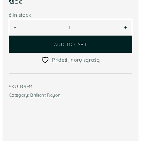
5.80
€
6 in stock
Siuvinėjimo
-
+
siūlai
Au
ADD TO CART
Chinois
Rayonne
Pridėti į norų sąrašą
(žalia)
R7044
quantity
SKU:
R7044
Category:
Brilliant Rayon