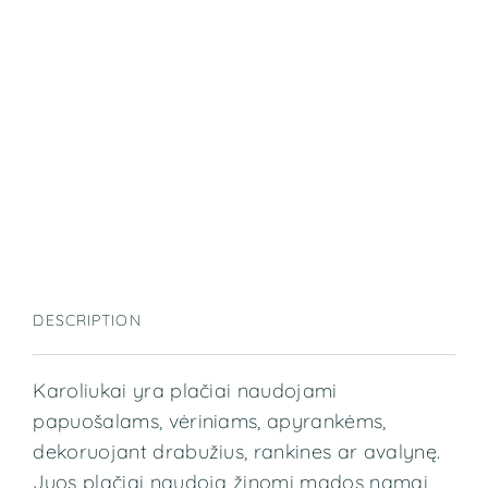
DESCRIPTION
Karoliukai yra plačiai naudojami
papuošalams, vėriniams, apyrankėms,
dekoruojant drabužius, rankines ar avalynę.
Juos plačiai naudoja žinomi mados namai,