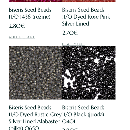
Biseris Seed Beads
Biseris Seed Beads
11/0 1436 (rožinė)
11/0 Dyed Rose Pink
Silver Lined
2.80
€
2.70
€
ADD TO CART
READ MORE
Biseris Seed Beads
Biseris Seed Beads
11/0 Dyed Rustic Grey
11/0 Black (juoda)
Silver Lined Alabaster
0401
(pilka) 0650