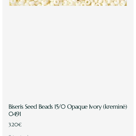
Biseris Seed Beads 15/0 Opaque Ivory (kreminė)
0491
3.20
€