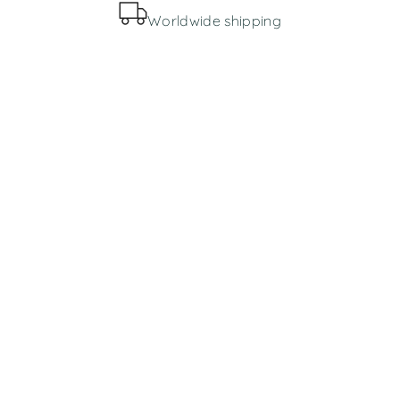
Worldwide shipping
MENIU
Parduotuvė
Apie mus
INFORMACIJA
Bendros taisyklės
Prekių pristatymas ir grąžinimas
Slapukų politika
Privatumo politika
KONTAKTAI