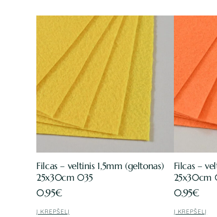
Filcas – veltinis 1,5mm (geltonas)
Filcas – ve
25x30cm 035
25x30cm 
0.95
€
0.95
€
Į KREPŠELĮ
Į KREPŠELĮ