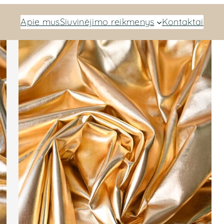
Apie mus
Siuvinėjimo reikmenys
Kontaktai