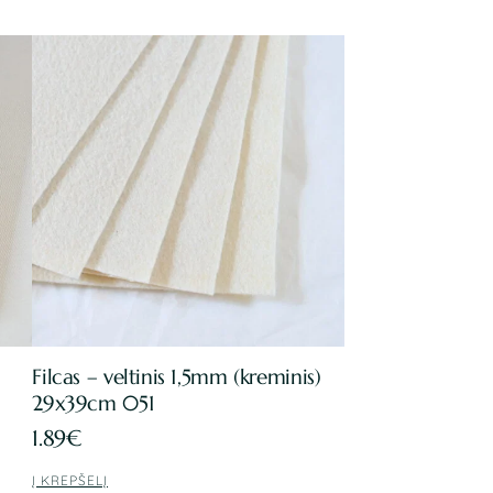
Filcas – veltinis 1,5mm (kreminis)
29x39cm 051
1.89
€
Į KREPŠELĮ