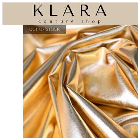
Eiti
prie
turinio