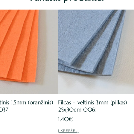
ltinis 1,5mm (oranžinis)
Filcas – veltinis 3mm (pilkas)
037
25x30cm 0061
1.40
€
Į KREPŠELĮ