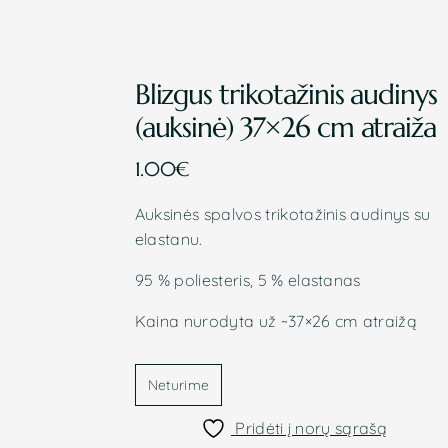
Blizgus trikotažinis audinys
(auksinė) 37×26 cm atraiža
1.00
€
Auksinės spalvos trikotažinis audinys su
elastanu.
95 % poliesteris, 5 % elastanas
Kaina nurodyta už ~37×26 cm atraižą
Neturime
Pridėti į norų sąrašą