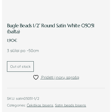
Bugle Beads 1/2” Round Satin White 05051
(balta)
1.90
€
3 siūlai po ~50cm
Out of stock
Pridėti į norų sąrašą
SKU:
satin05051-1/2
Categories:
Čekiškas biseris
,
Satin beads biseris