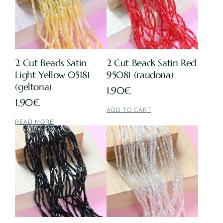
2 Cut Beads Satin
2 Cut Beads Satin Red
Light Yellow 05181
95081 (raudona)
(geltona)
1.90
€
1.90
€
ADD TO CART
READ MORE