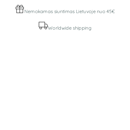
Nemokamas siuntimas Lietuvoje nuo 45€
Worldwide shipping
MENIU
Parduotuvė
Apie mus
INFORMACIJA
Bendros taisyklės
Prekių pristatymas ir grąžinimas
Slapukų politika
Privatumo politika