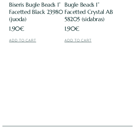
Biseris Bugle Beads 1”
Bugle Beads 1”
Facetted Black 23980
Facetted Crystal AB
(juoda)
58205 (sidabras)
1.90
€
1.90
€
ADD TO CART
ADD TO CART