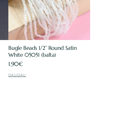
Bugle Beads 1/2” Round Satin
White 05051 (balta)
1.90
€
DAUGIAU