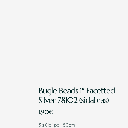
PR
KLA
nau
Gau
apsi
Bugle Beads 1″ Facetted
l
Silver 78102 (sidabras)
1.90
€
3 siūlai po ~50cm