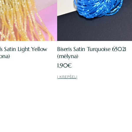
s Satin Light Yellow
Biseris Satin Turquoise 65021
tona)
(mėlyna)
1.90
€
Į KREPŠELĮ