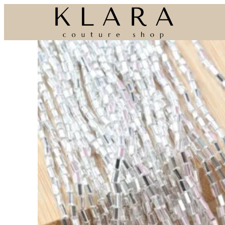
Eiti
prie
turinio