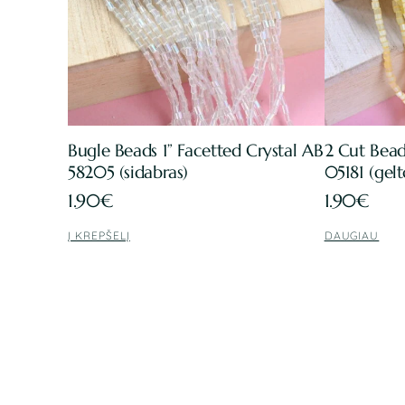
Bugle Beads 1” Facetted Crystal AB
2 Cut Bead
58205 (sidabras)
05181 (gel
1.90
€
1.90
€
Į KREPŠELĮ
DAUGIAU