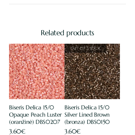
Related products
Biseris Delica 15/0
Biseris Delica 15/0
Opaque Peach Luster
Silver Lined Brown
(oranžinė) DBS0207
(bronza) DBS0150
3.60
€
3.60
€