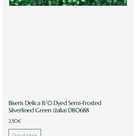
Biseris Delica 11/0 Dyed Semi-Frosted
Silverlined Green (žalia) DB0688
2.50
€
Out of stock