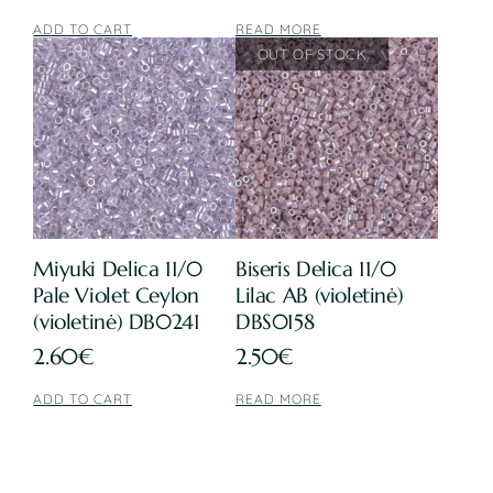
ADD TO CART
READ MORE
Miyuki Delica 11/0
Biseris Delica 11/0
Pale Violet Ceylon
Lilac AB (violetinė)
(violetinė) DB0241
DBS0158
2.60
€
2.50
€
ADD TO CART
READ MORE