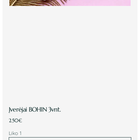
Įverėjai BOHIN 3vnt.
2.50
€
Liko 1