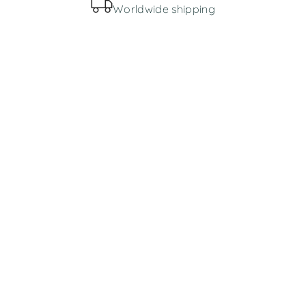
Worldwide shipping
MENIU
Parduotuvė
Apie mus
INFORMACIJA
Bendros taisyklės
Prekių pristatymas ir grąžinimas
Slapukų politika
Privatumo politika
KONTAKTAI