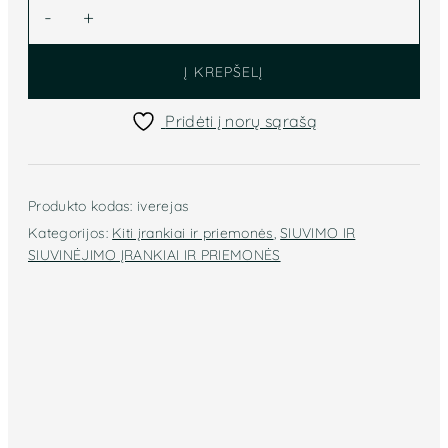
produkto
-
+
kiekis:
Įverėjai
Į KREPŠELĮ
BOHIN
3vnt.
Pridėti į norų sąrašą
Produkto kodas:
iverejas
Kategorijos:
Kiti įrankiai ir priemonės
,
SIUVIMO IR
SIUVINĖJIMO ĮRANKIAI IR PRIEMONĖS