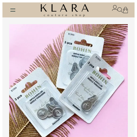
Eiti
prie
turinio