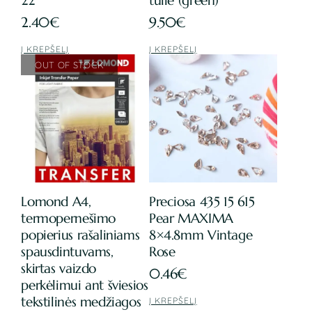
22
tulle (green)
2.40
€
9.50
€
Į KREPŠELĮ
Į KREPŠELĮ
Lomond A4,
Preciosa 435 15 615
termopernešimo
Pear MAXIMA
popierius rašaliniams
8×4.8mm Vintage
spausdintuvams,
Rose
skirtas vaizdo
0.46
€
perkėlimui ant šviesios
tekstilinės medžiagos
Į KREPŠELĮ