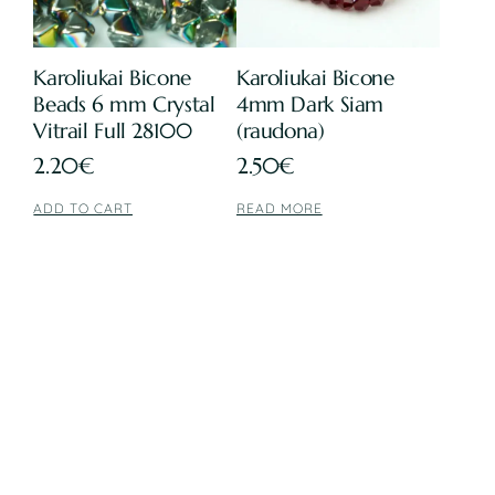
Karoliukai Bicone
Karoliukai Bicone
Beads 6 mm Crystal
4mm Dark Siam
Vitrail Full 28100
(raudona)
2.20
€
2.50
€
ADD TO CART
READ MORE