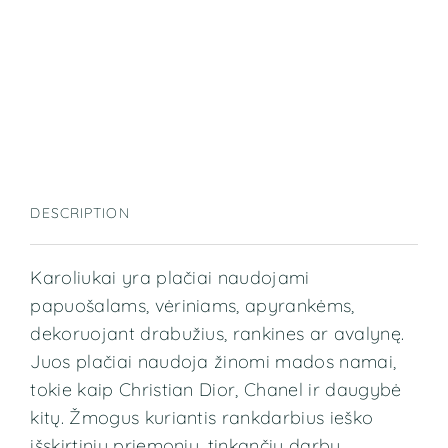
DESCRIPTION
Karoliukai yra plačiai naudojami
papuošalams, vėriniams, apyrankėms,
dekoruojant drabužius, rankines ar avalynę.
Juos plačiai naudoja žinomi mados namai,
tokie kaip Christian Dior, Chanel ir daugybė
kitų. Žmogus kuriantis rankdarbius ieško
išskirtinių priemonių, tinkančių darbų