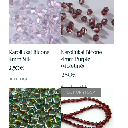
Karoliukai Bicone
Karoliukai Bicone
4mm Silk
4mm Purple
(violetinė)
2.50
€
2.50
€
READ MORE
ADD TO CART