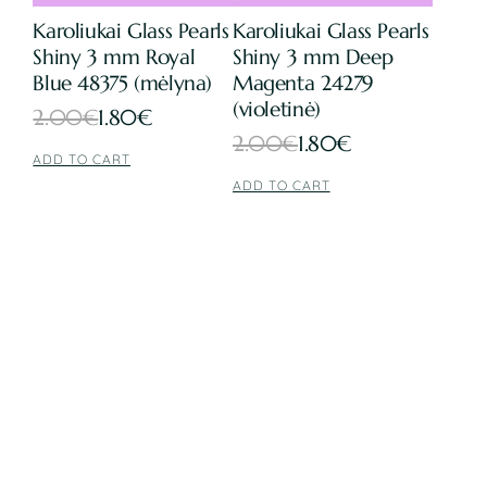
Karoliukai Glass Pearls
Karoliukai Glass Pearls
Shiny 3 mm Royal
Shiny 3 mm Deep
Blue 48375 (mėlyna)
Magenta 24279
(violetinė)
Original
Current
2.00
€
1.80
€
Original
Current
2.00
€
1.80
€
price
price
ADD TO CART
price
price
was:
is:
ADD TO CART
was:
is:
2.00€.
1.80€.
2.00€.
1.80€.