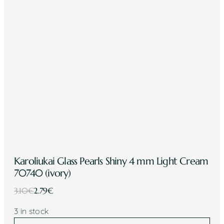
Karoliukai Glass Pearls Shiny 4 mm Light Cream
70740 (ivory)
Original
Current
3.10
€
2.79
€
price
price
3 in stock
was:
is:
Karoliukai