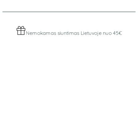
Nemokamas siuntimas Lietuvoje nuo 45€
Worldwide shipping
MENIU
Parduotuvė
Apie mus
INFORMACIJA