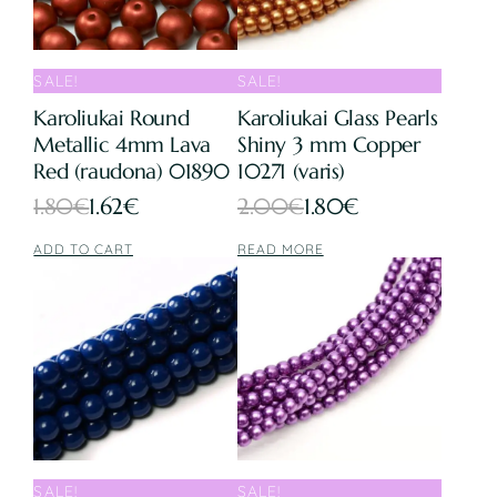
SALE!
SALE!
Karoliukai Round
Karoliukai Glass Pearls
Metallic 4mm Lava
Shiny 3 mm Copper
Red (raudona) 01890
10271 (varis)
Original
Current
Original
Current
1.80
€
1.62
€
2.00
€
1.80
€
price
price
price
price
ADD TO CART
READ MORE
was:
is:
was:
is:
1.80€.
1.62€.
2.00€.
1.80€.
SALE!
SALE!