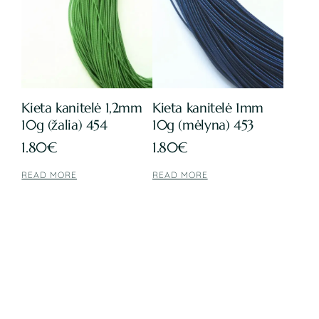
Kieta kanitelė 1,2mm
Kieta kanitelė 1mm
10g (žalia) 454
10g (mėlyna) 453
1.80
€
1.80
€
READ MORE
READ MORE