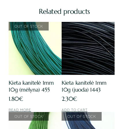
Related products
Kieta kanitelė 1mm
Kieta kanitelė 1mm
10g (mėlyna) 455
10g (juoda) 1443
1.80
€
2.30
€
READ MORE
ADD TO CART