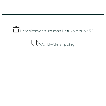
Nemokamas siuntimas Lietuvoje nuo 45€
Worldwide shipping
MENIU
Parduotuvė
Apie mus
INFORMACIJA