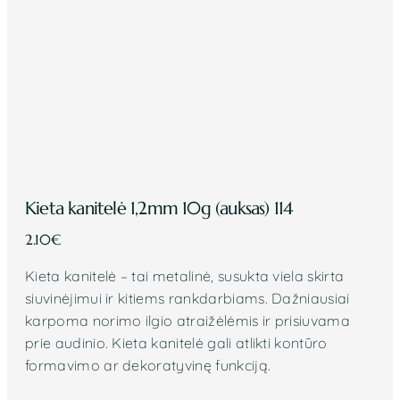
Kieta kanitelė 1,2mm 10g (auksas) 114
2.10
€
Kieta kanitelė – tai metalinė, susukta viela skirta
siuvinėjimui ir kitiems rankdarbiams. Dažniausiai
karpoma norimo ilgio atraižėlėmis ir prisiuvama
prie audinio. Kieta kanitelė gali atlikti kontūro
formavimo ar dekoratyvinę funkciją.