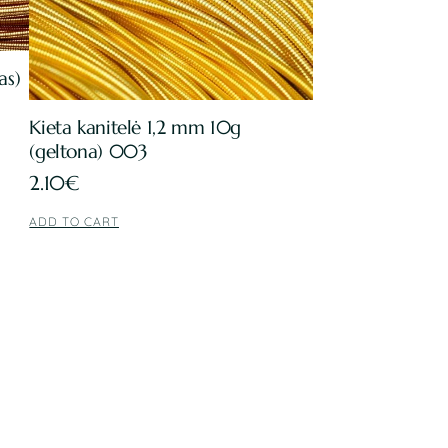
as)
Kieta kanitelė 1,2 mm 10g
(geltona) 003
2.10
€
ADD TO CART