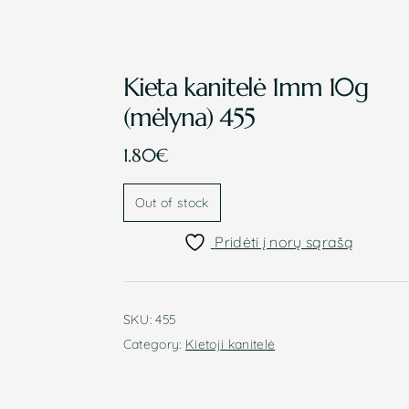
Kieta kanitelė 1mm 10g
(mėlyna) 455
1.80
€
Out of stock
Pridėti į norų sąrašą
SKU:
455
Category:
Kietoji kanitelė