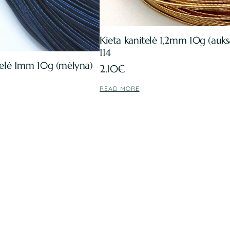
Kieta kanitelė 1,2mm 10g (auks
114
telė 1mm 10g (mėlyna)
2.10
€
READ MORE