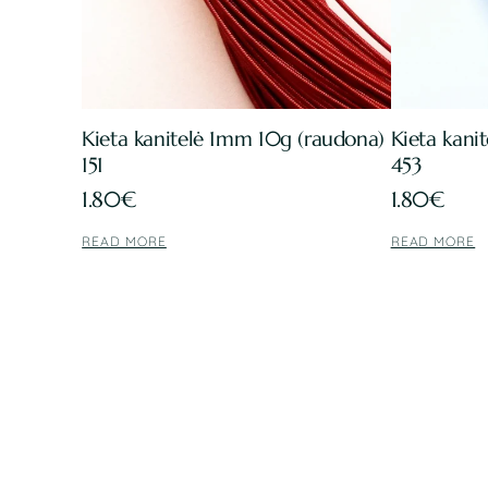
Kieta kanitelė 1mm 10g (raudona)
Kieta kani
151
453
1.80
€
1.80
€
READ MORE
READ MORE