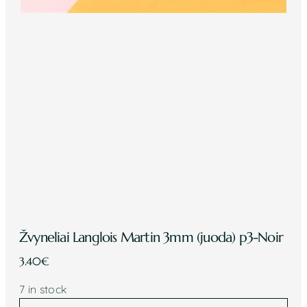
Žvyneliai Langlois Martin 3mm (juoda) p3-Noir
3.40
€
7 in stock
Žvyneliai