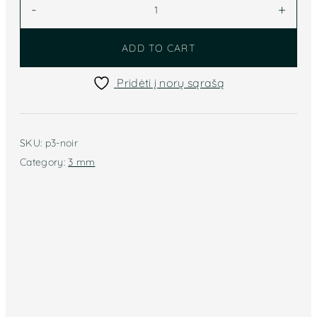
-
+
Langlois
Martin
ADD TO CART
3mm
(juoda)
Pridėti į norų sąrašą
p3-
Noir
quantity
SKU:
p3-noir
Category:
3 mm