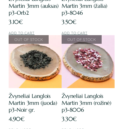
Martin 3mm (auksas)
Martin 3mm (žalia)
p3-Orb2
p3-8046
3.10
€
3.50
€
ADD TO CART
ADD TO CART
Žvyneliai Langlois
Žvyneliai Langlois
Martin 3mm (juoda)
Martin 3mm (rožinė)
p3-Noir gr.
p3-8006
4.90
€
3.30
€