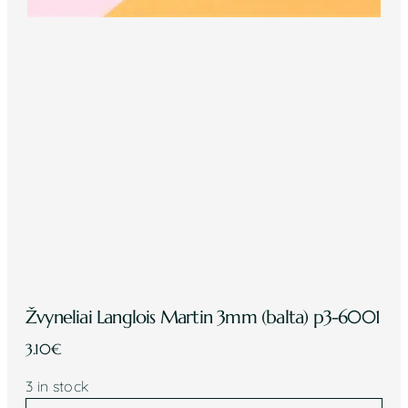
Žvyneliai Langlois Martin 3mm (balta) p3-6001
3.10
€
3 in stock