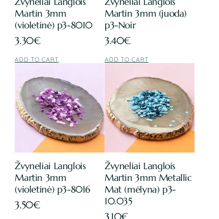
Žvyneliai Langlois
Žvyneliai Langlois
Martin 3mm
Martin 3mm (juoda)
(violetinė) p3-8010
p3-Noir
3.30
€
3.40
€
ADD TO CART
ADD TO CART
Žvyneliai Langlois
Žvyneliai Langlois
Martin 3mm
Martin 3mm Metallic
(violetinė) p3-8016
Mat (mėlyna) p3-
10.035
3.50
€
3.10
€