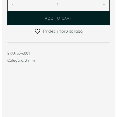
Žvyneliai
-
+
Langlois
Martin
ADD TO CART
3mm
(balta)
Pridėti į norų sąrašą
p3-
6001
quantity
SKU:
p3-6001
Category:
3 mm