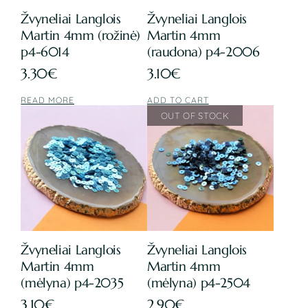
Žvyneliai Langlois
Žvyneliai Langlois
Martin 4mm (rožinė)
Martin 4mm
p4-6014
(raudona) p4-2006
3.30
€
3.10
€
READ MORE
ADD TO CART
Žvyneliai Langlois
Žvyneliai Langlois
Martin 4mm
Martin 4mm
(mėlyna) p4-2035
(mėlyna) p4-2504
3.10
€
2.90
€