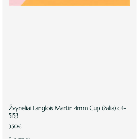
Žvyneliai Langlois Martin 4mm Cup (žalia) c4-
5153
3.50
€