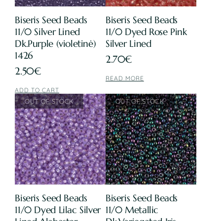
Biseris Seed Beads
Biseris Seed Beads
11/0 Silver Lined
11/0 Dyed Rose Pink
Dk.Purple (violetinė)
Silver Lined
1426
2.70
€
2.50
€
READ MORE
ADD TO CART
Biseris Seed Beads
Biseris Seed Beads
11/0 Dyed Lilac Silver
11/0 Metallic