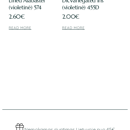
Lined Alabaster
Dk.Variegated Iris
(violetinė) 574
(violetinė) 455D
2.60
€
2.00
€
READ MORE
READ MORE
Nemokamas siuntimas Lietuvoje nuo 45€