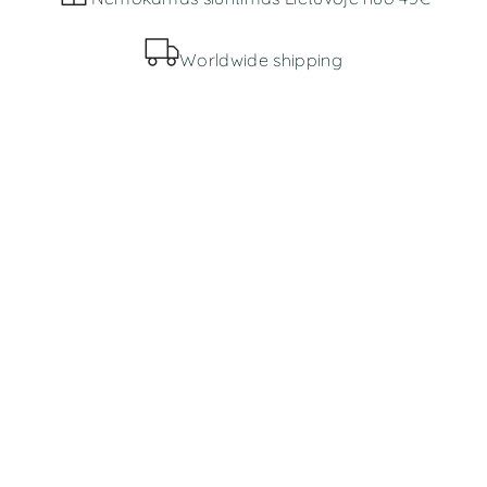
Worldwide shipping
MENIU
Parduotuvė
Apie mus
INFORMACIJA
Bendros taisyklės
Prekių pristatymas ir grąžinimas
Slapukų politika
Privatumo politika
KONTAKTAI