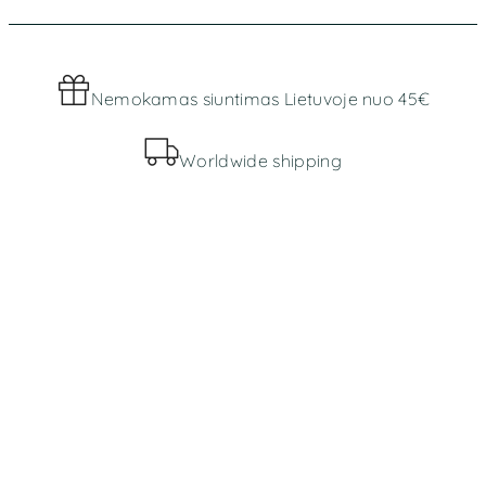
Nemokamas siuntimas Lietuvoje nuo 45€
Worldwide shipping
MENIU
Parduotuvė
Apie mus
INFORMACIJA
Bendros taisyklės