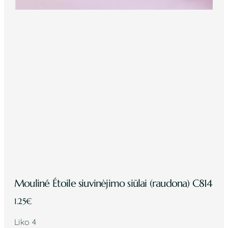
Mouliné Étoile siuvinėjimo siūlai (raudona) C814
1.25
€
Liko 4