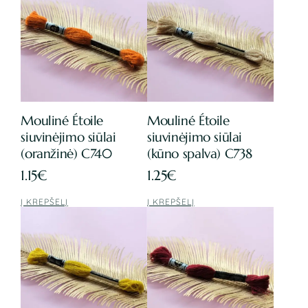
Mouliné Étoile
Mouliné Étoile
siuvinėjimo siūlai
siuvinėjimo siūlai
(oranžinė) C740
(kūno spalva) C738
1.15
€
1.25
€
Į KREPŠELĮ
Į KREPŠELĮ