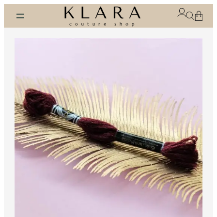
Eiti
prie
turinio