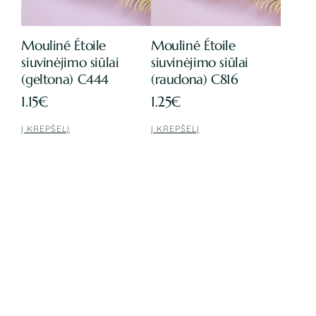
Mouliné Étoile
Mouliné Étoile
siuvinėjimo siūlai
siuvinėjimo siūlai
(geltona) C444
(raudona) C816
1.15
€
1.25
€
Į KREPŠELĮ
Į KREPŠELĮ