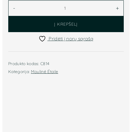
produkto
-
+
kiekis:
Mouliné
Į KREPŠELĮ
Étoile
siuvinėjimo
Pridėti į norų sąrašą
siūlai
(raudona)
C814
Produkto kodas:
C814
Kategorija:
Mouliné Étoile