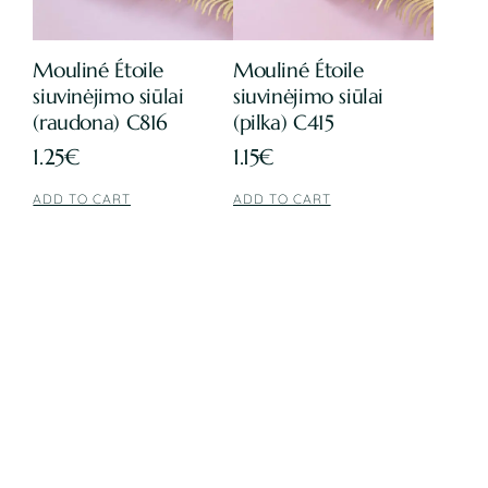
Mouliné Étoile
Mouliné Étoile
siuvinėjimo siūlai
siuvinėjimo siūlai
(raudona) C816
(pilka) C415
1.25
€
1.15
€
ADD TO CART
ADD TO CART