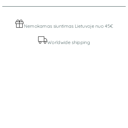
Nemokamas siuntimas Lietuvoje nuo 45€
Worldwide shipping
MENIU
Parduotuvė
Apie mus
INFORMACIJA
Bendros taisyklės