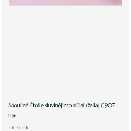
Mouliné Étoile siuvinėjimo siūlai (žalia) C907
1.15
€
7 in stock