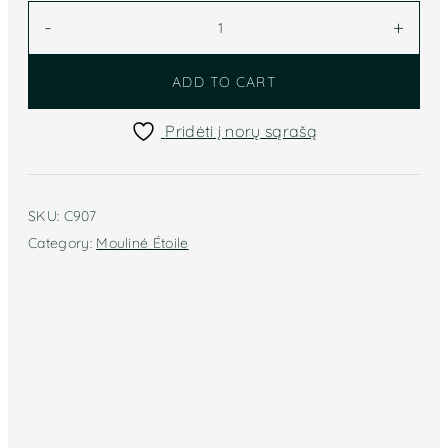
Mouliné
-
+
Étoile
siuvinėjimo
ADD TO CART
siūlai
(žalia)
Pridėti į norų sąrašą
C907
quantity
SKU:
C907
Category:
Mouliné Étoile