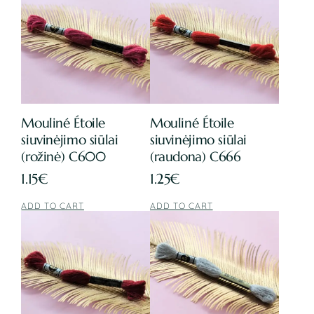
Mouliné Étoile
Mouliné Étoile
siuvinėjimo siūlai
siuvinėjimo siūlai
(rožinė) C600
(raudona) C666
1.15
€
1.25
€
ADD TO CART
ADD TO CART