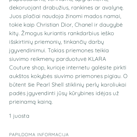
dekoruojant drabužius, rankines ar avalynę.
Juos plačiai naudoja žinomi mados namai,
tokie kaip Christian Dior, Chanel ir daugybė
kitų. Žmogus kuriantis rankdarbius ieško
išskirtinių priemonių, tinkančių darbų
įgyvendinimui. Tokias priemones teikia
siuvimo reikmenų parduotuvė KLARA
Couture shop, kurioje internetu galėsite pirkti
aukštos kokybės siuvimo priemones pigiau. O
būtent šie Pearl Shell stiklinių perlų
karoliukai
padės įgyvendinti jūsų kūrybines idėjas už
prieinamą kainą.
1 juosta
PAPILDOMA INFORMACIJA