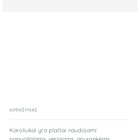
APRAŠYMAS
Karoliukai yra plačiai naudojami
papuošalams, vėriniams, apyrankėms,