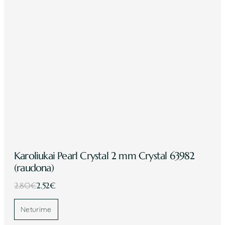
Karoliukai Pearl Crystal 2 mm Crystal 63982
(raudona)
Original
Current
2.80
€
2.52
€
price
price
was:
is:
Neturime
2.80€.
2.52€.