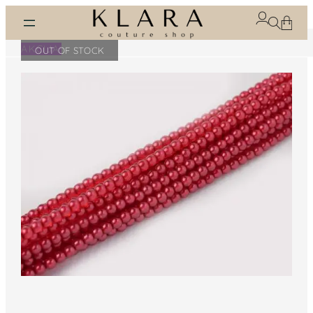
Eiti
prie
turinio
AKCIJA!