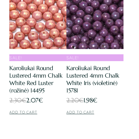
3.00€.
2.70€.
2.20€.
1.98€.
SALE!
SALE!
Karoliukai Round
Karoliukai Round
Lustered 4mm Chalk
Lustered 4mm Chalk
White Red Luster
White Iris (violetinė)
(rožinė) 14495
15781
Original
Current
Original
Current
2.30
€
2.07
€
2.20
€
1.98
€
price
price
price
price
ADD TO CART
ADD TO CART
was:
is:
was:
is:
2.30€.
2.07€.
2.20€.
1.98€.