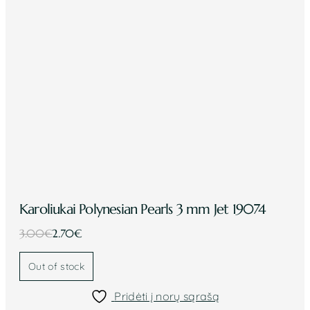
Karoliukai Polynesian Pearls 3 mm Jet 19074
Original
Current
3.00
€
2.70
€
price
price
was:
is:
Out of stock
3.00€.
2.70€.
Pridėti į norų sąrašą