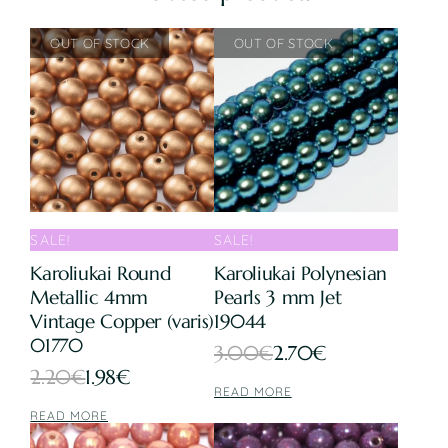
SALE!
SALE!
Karoliukai Round
Karoliukai Polynesian
Metallic 4mm
Pearls 3 mm Jet
Vintage Copper (varis)
19044
01770
Original
Current
3.00
€
2.70
€
Original
Current
2.20
€
1.98
€
price
price
READ MORE
price
price
was:
is:
READ MORE
was:
is: