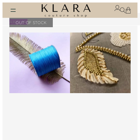
Eiti
prie
turinio
AKCIJA!