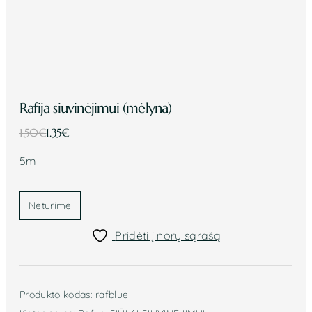
Rafija siuvinėjimui (mėlyna)
Original
Current
1.50
€
1.35
€
price
price
5m
was:
is:
1.50€.
1.35€.
Neturime
Pridėti į norų sąrašą
Produkto kodas:
rafblue