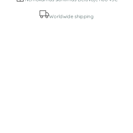
Worldwide shipping
MENIU
Parduotuvė
Apie mus
INFORMACIJA
Bendros taisyklės
Prekių pristatymas ir grąžinimas
Slapukų politika
Privatumo politika
KONTAKTAI