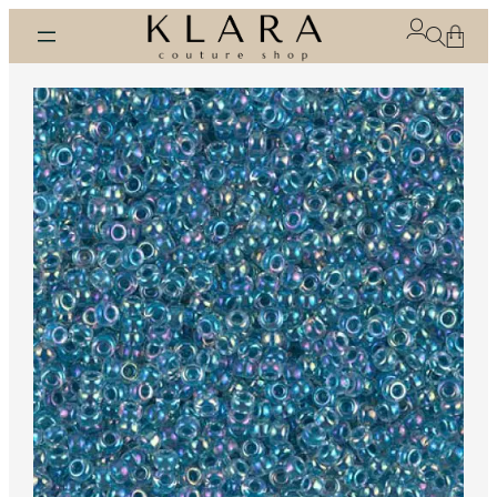
Eiti
prie
turinio