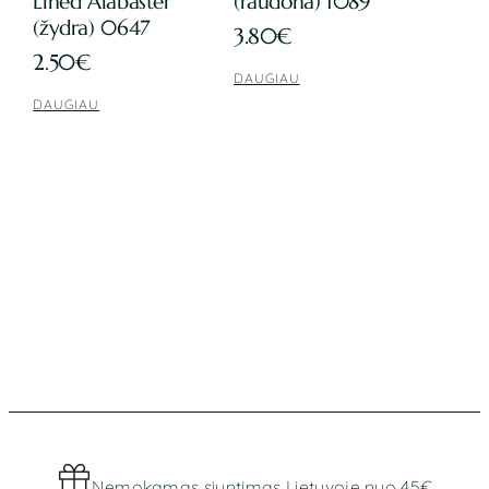
Lined Alabaster
(raudona) 1089
(žydra) 0647
3.80
€
2.50
€
DAUGIAU
DAUGIAU
Nemokamas siuntimas Lietuvoje nuo 45€