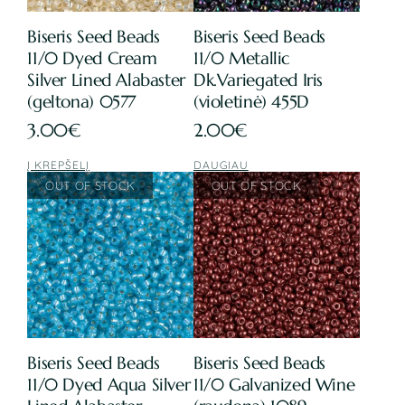
Biseris Seed Beads
Biseris Seed Beads
11/0 Dyed Cream
11/0 Metallic
Silver Lined Alabaster
Dk.Variegated Iris
(geltona) 0577
(violetinė) 455D
3.00
€
2.00
€
Į KREPŠELĮ
DAUGIAU
Biseris Seed Beads
Biseris Seed Beads
11/0 Dyed Aqua Silver
11/0 Galvanized Wine