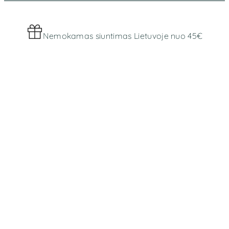
Nemokamas siuntimas Lietuvoje nuo 45€
Worldwide shipping
MENIU
Parduotuvė
Apie mus
INFORMACIJA
Bendros taisyklės
Prekių pristatymas ir grąžinimas