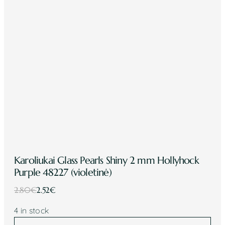
Karoliukai Glass Pearls Shiny 2 mm Hollyhock
Purple 48227 (violetinė)
Original
Current
2.80
€
2.52
€
price
price
4 in stock
was:
is:
Karoliukai