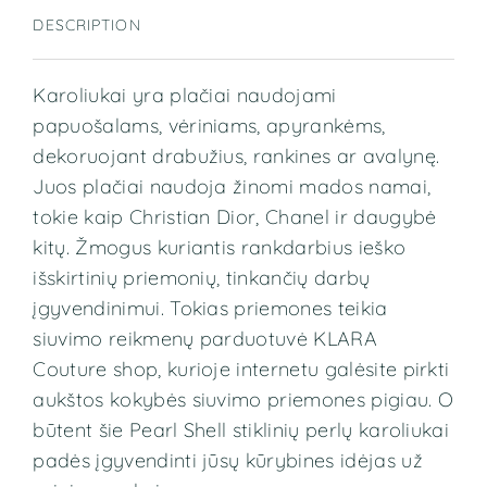
DESCRIPTION
Karoliukai yra plačiai naudojami
papuošalams, vėriniams, apyrankėms,
dekoruojant drabužius, rankines ar avalynę.
Juos plačiai naudoja žinomi mados namai,
tokie kaip Christian Dior, Chanel ir daugybė
kitų. Žmogus kuriantis rankdarbius ieško
išskirtinių priemonių, tinkančių darbų
įgyvendinimui. Tokias priemones teikia
siuvimo reikmenų parduotuvė KLARA
Couture shop, kurioje internetu galėsite pirkti
aukštos kokybės siuvimo priemones pigiau. O
būtent šie Pearl Shell stiklinių perlų
karoliukai
padės įgyvendinti jūsų kūrybines idėjas už