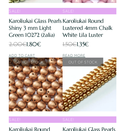
SALE!
SALE!
Karoliukai Glass Pearls
Karoliukai Round
Shiny 3 mm Light
Lustered 4mm Chalk
Green 10272 (žalia)
White Lila Luster
Original
Current
Original
Current
2.00
€
1.80
€
1.50
€
1.35
€
price
price
price
price
ADD TO CART
READ MORE
was:
is:
was:
is:
2.00€.
1.80€.
1.50€.
1.35€.
SALE!
SALE!
Karoliukai Round
Karoliukai Glass Pearls