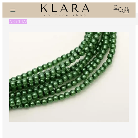
Eiti
prie
turinio
AKCIJA!