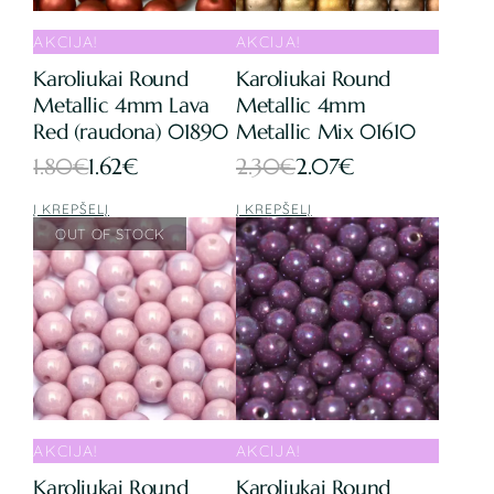
AKCIJA!
AKCIJA!
Karoliukai Round
Karoliukai Round
Metallic 4mm Lava
Metallic 4mm
Red (raudona) 01890
Metallic Mix 01610
Original
Current
Original
Current
1.80
€
1.62
€
2.30
€
2.07
€
price
price
price
price
Į KREPŠELĮ
Į KREPŠELĮ
was:
is:
was:
is:
1.80€.
1.62€.
2.30€.
2.07€.
AKCIJA!
AKCIJA!
Karoliukai Round
Karoliukai Round