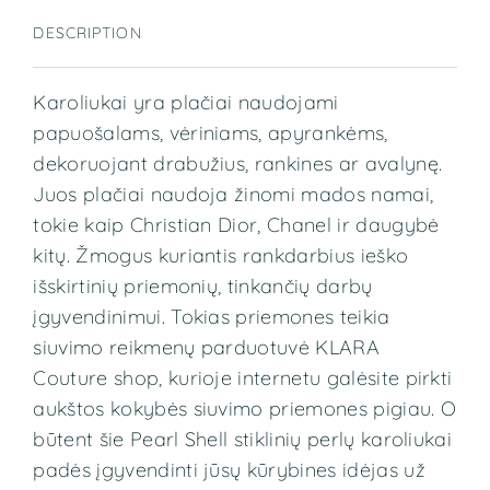
DESCRIPTION
Karoliukai yra plačiai naudojami
papuošalams, vėriniams, apyrankėms,
dekoruojant drabužius, rankines ar avalynę.
Juos plačiai naudoja žinomi mados namai,
tokie kaip Christian Dior, Chanel ir daugybė
kitų. Žmogus kuriantis rankdarbius ieško
išskirtinių priemonių, tinkančių darbų
įgyvendinimui. Tokias priemones teikia
siuvimo reikmenų parduotuvė KLARA
Couture shop, kurioje internetu galėsite pirkti
aukštos kokybės siuvimo priemones pigiau. O
būtent šie Pearl Shell stiklinių perlų
karoliukai
padės įgyvendinti jūsų kūrybines idėjas už