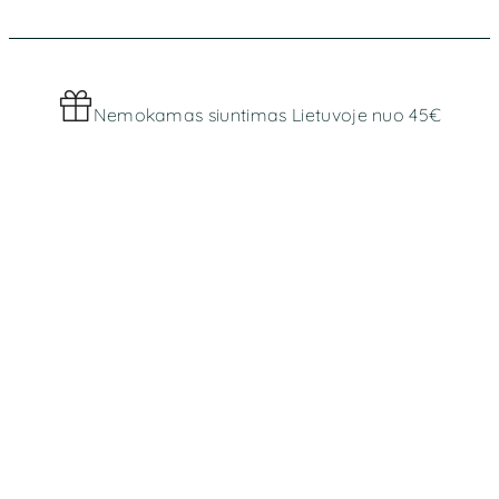
Nemokamas siuntimas Lietuvoje nuo 45€
Worldwide shipping
MENIU
Parduotuvė
Apie mus
INFORMACIJA
Bendros taisyklės