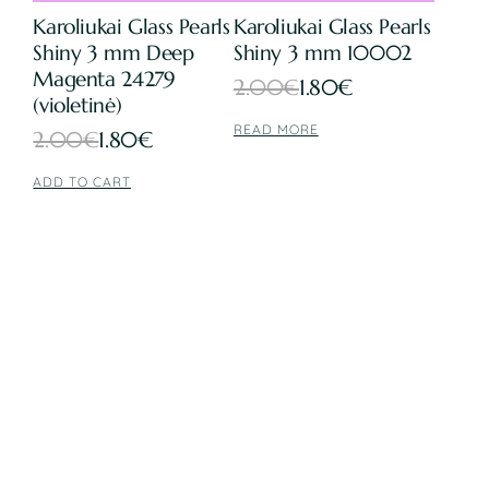
Karoliukai Glass Pearls
Karoliukai Glass Pearls
Shiny 3 mm Deep
Shiny 3 mm 10002
Magenta 24279
Original
Current
2.00
€
1.80
€
(violetinė)
price
price
READ MORE
Original
Current
2.00
€
1.80
€
was:
is:
price
price
ADD TO CART
2.00€.
1.80€.
was:
is:
2.00€.
1.80€.