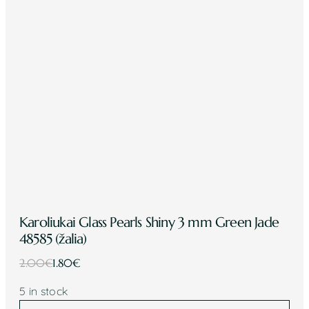
Karoliukai Glass Pearls Shiny 3 mm Green Jade
48585 (žalia)
Original
Current
2.00
€
1.80
€
price
price
5 in stock
was:
is:
Karoliukai