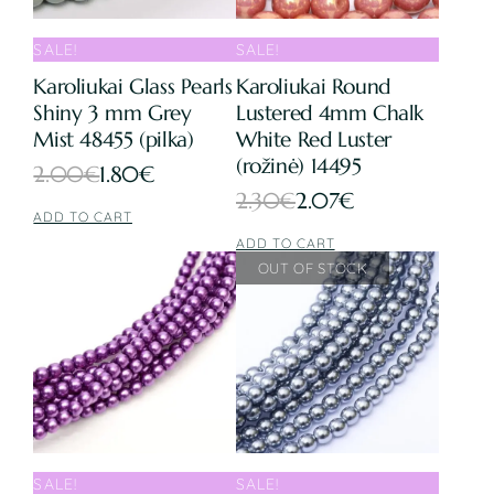
SALE!
SALE!
Karoliukai Glass Pearls
Karoliukai Round
Shiny 3 mm Grey
Lustered 4mm Chalk
Mist 48455 (pilka)
White Red Luster
(rožinė) 14495
Original
Current
2.00
€
1.80
€
Original
Current
2.30
€
2.07
€
price
price
ADD TO CART
price
price
was:
is:
ADD TO CART
was:
is:
2.00€.
1.80€.
2.30€.
2.07€.
SALE!
SALE!