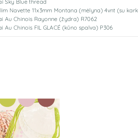
ai Sky Blue thread
 Slim Navette 11x3mm Montana (mėlyna) 4vnt (su kark
ūlai Au Chinois Rayonne (žydra) R7062
ūlai Au Chinois FIL GLACÉ (kūno spalva) P306