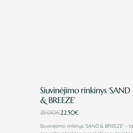
Siuvinėjimo rinkinys ‘SAND
& BREEZE’
Original
Current
25.00
€
22.50
€
price
price
Siuvinėjimo rinkinys ‘SAND & BREEZE’ – ta
was:
is: