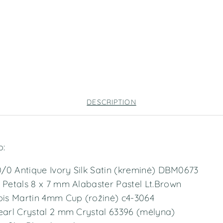
DESCRIPTION
o:
 10/0 Antique Ivory Silk Satin (kreminė) DBM0673
e Petals 8 x 7 mm Alabaster Pastel Lt.Brown
lois Martin 4mm Cup (rožinė) c4-3064
Pearl Crystal 2 mm Crystal 63396 (mėlyna)