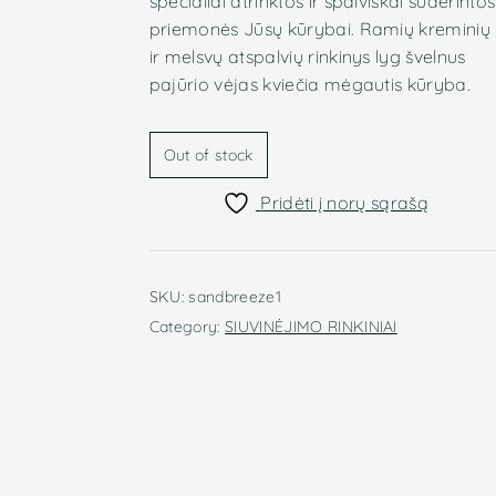
specialiai atrinktos ir spalviškai suderintos
25.00€.
22.50€.
priemonės Jūsų kūrybai. Ramių kreminių
ir melsvų atspalvių rinkinys lyg švelnus
pajūrio vėjas kviečia mėgautis kūryba.
Out of stock
PR
KLA
Pridėti į norų sąrašą
nau
Gau
SKU:
sandbreeze1
apsi
Category:
SIUVINĖJIMO RINKINIAI
l