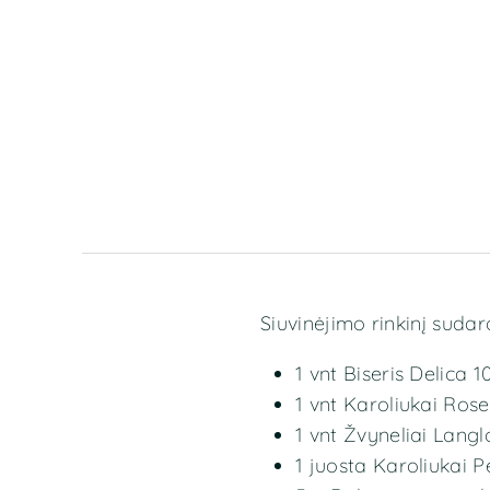
Siuvinėjimo rinkinį sudar
1 vnt Biseris Delica
1 vnt Karoliukai Ros
1 vnt Žvyneliai Lang
1 juosta Karoliukai 