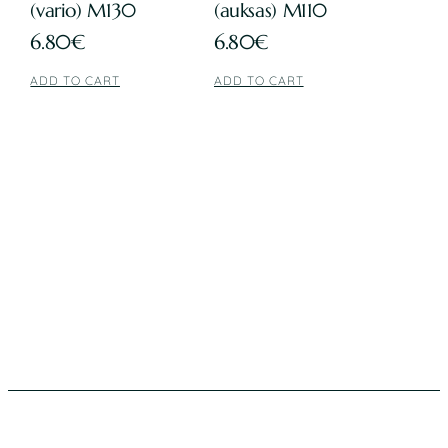
(vario) M130
(auksas) M110
6.80
€
6.80
€
ADD TO CART
ADD TO CART