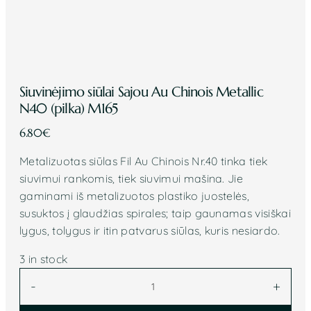
Siuvinėjimo siūlai Sajou Au Chinois Metallic
N40 (pilka) M165
6.80
€
Metalizuotas siūlas Fil Au Chinois Nr.40
tinka tiek
siuvimui rankomis, tiek siuvimui mašina. Jie
gaminami iš metalizuotos plastiko juostelės,
susuktos į glaudžias spirales; taip gaunamas visiškai
lygus, tolygus ir itin patvarus siūlas, kuris nesiardo.
3 in stock
Siuvinėjimo
-
+
siūlai
Sajou