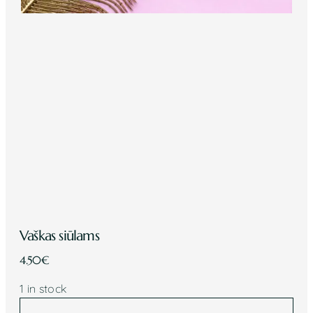
Vaškas siūlams
4.50
€
1 in stock
Vaškas