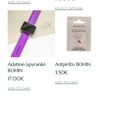
ADD TO CART
SELECT OPTIONS
This
product
has
multiple
variants.
The
options
may
Adatinė/apyrankė
Antpirštis BOHIN
be
BOHIN
chosen
3.50
€
on
17.00
€
ADD TO CART
the
ADD TO CART
product
page