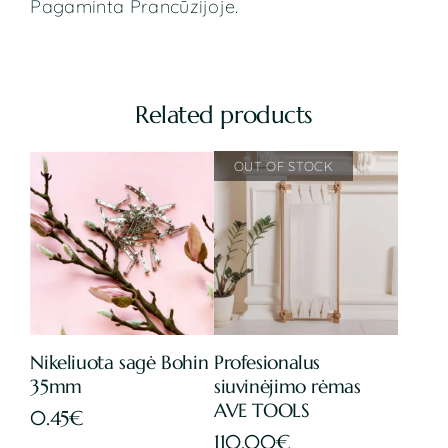
Pagaminta Prancūzijoje.
Related products
Nikeliuota sagė Bohin
Profesionalus
35mm
siuvinėjimo rėmas
AVE TOOLS
0.45
€
110.00
€