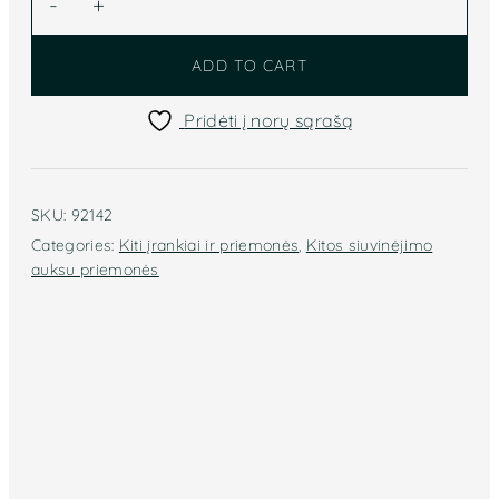
-
+
siūlams
quantity
ADD TO CART
Pridėti į norų sąrašą
SKU:
92142
Categories:
Kiti įrankiai ir priemonės
,
Kitos siuvinėjimo
auksu priemonės