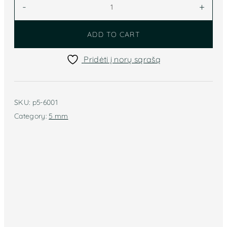
-
+
Langlois
Martin
ADD TO CART
5mm
(balta)
Pridėti į norų sąrašą
p5-
6001
quantity
SKU:
p5-6001
Category:
5 mm