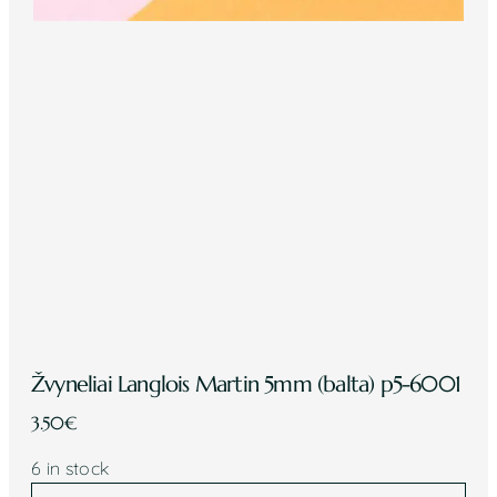
Žvyneliai Langlois Martin 5mm (balta) p5-6001
3.50
€
6 in stock
Žvyneliai