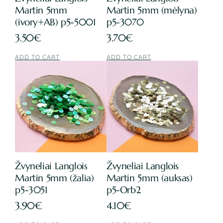
Martin 5mm
Martin 5mm (mėlyna)
(ivory+AB) p5-5001
p5-3070
3.50
€
3.70
€
ADD TO CART
ADD TO CART
Žvyneliai Langlois
Žvyneliai Langlois
Martin 5mm (žalia)
Martin 5mm (auksas)
p5-3051
p5-Orb2
3.90
€
4.10
€