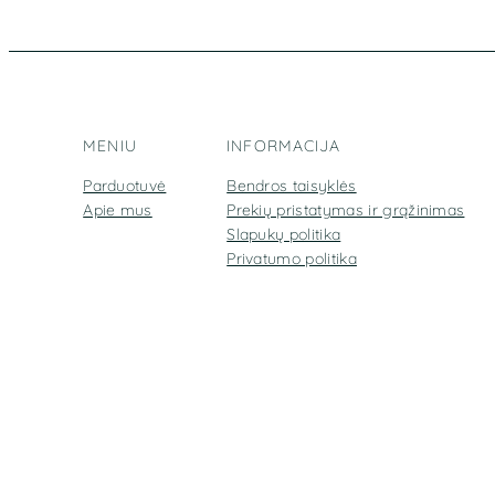
MENIU
INFORMACIJA
Parduotuvė
Bendros taisyklės
Apie mus
Prekių pristatymas ir grąžinimas
Slapukų politika
Privatumo politika