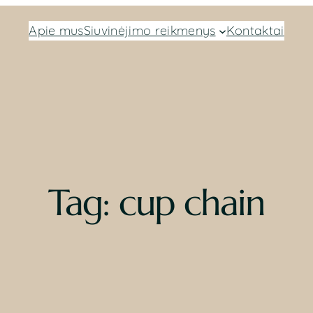
Apie mus
Siuvinėjimo reikmenys
Kontaktai
Tag:
cup chain