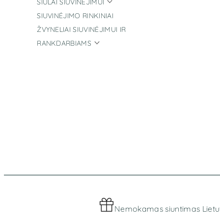
SIŪLAI SIUVINĖJIMUI
SIUVINĖJIMO RINKINIAI
ŽVYNELIAI SIUVINĖJIMUI IR
RANKDARBIAMS
Nemokamas siuntimas Lietu