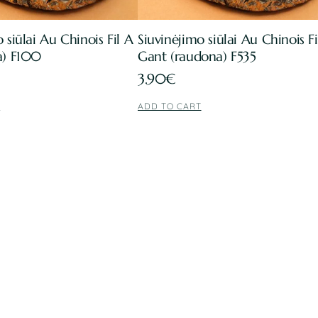
 siūlai Au Chinois Fil A
Siuvinėjimo siūlai Au Chinois Fi
a) F100
Gant (raudona) F535
3.90
€
T
ADD TO CART