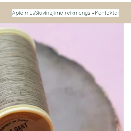
Apie mus
Siuvinėjimo reikmenys
Kontaktai