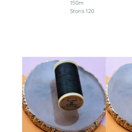
150m
Storis 120