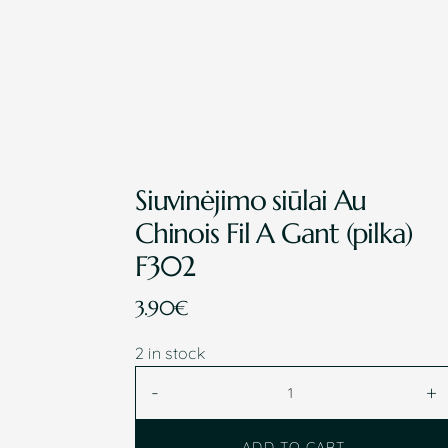
Siuvinėjimo siūlai Au
Chinois Fil A Gant (pilka)
F302
3.90
€
2 in stock
Siuvinėjimo
-
+
siūlai
Au
ADD TO CART