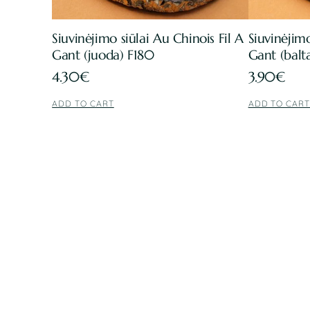
Siuvinėjimo siūlai Au Chinois Fil A
Siuvinėjimo
Gant (juoda) F180
Gant (balt
4.30
€
3.90
€
ADD TO CART
ADD TO CAR