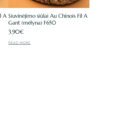
l A
Siuvinėjimo siūlai Au Chinois Fil A
Gant (mėlyna) F650
3.90
€
READ MORE