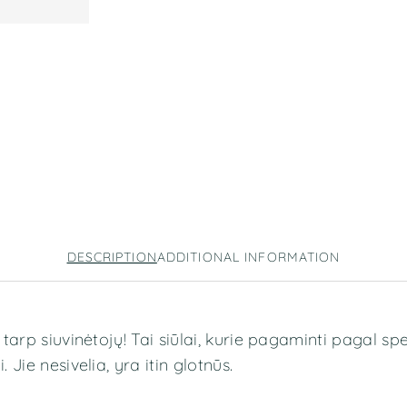
DESCRIPTION
ADDITIONAL INFORMATION
e tarp siuvinėtojų! Tai siūlai, kurie pagaminti pagal sp
 Jie nesivelia, yra itin glotnūs.