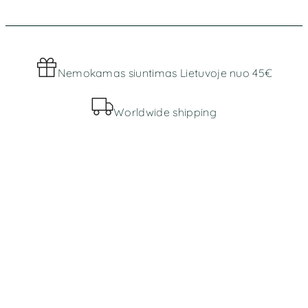
Nemokamas siuntimas Lietuvoje nuo 45€
Worldwide shipping
MENIU
Parduotuvė
Apie mus
INFORMACIJA
Bendros taisyklės