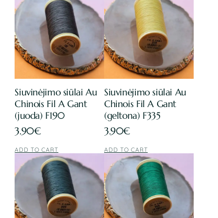
Siuvinėjimo siūlai Au
Siuvinėjimo siūlai Au
Chinois Fil A Gant
Chinois Fil A Gant
(juoda) F190
(geltona) F335
3.90
€
3.90
€
ADD TO CART
ADD TO CART