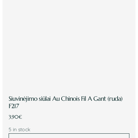
Siuvinėjimo siūlai Au Chinois Fil A Gant (ruda)
F217
3.90
€
5 in stock
Siuvinėjimo