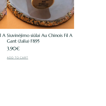
l A
Siuvinėjimo siūlai Au Chinois Fil A
Gant (žalia) F895
3.90
€
ADD TO CART