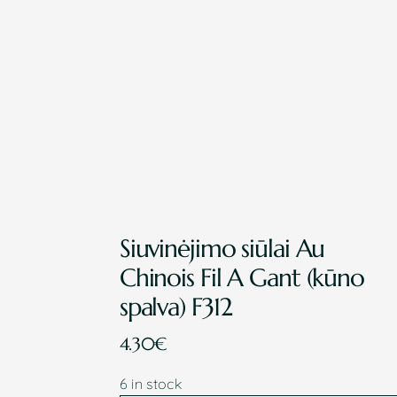
Siuvinėjimo siūlai Au
Chinois Fil A Gant (kūno
spalva) F312
4.30
€
PR
6 in stock