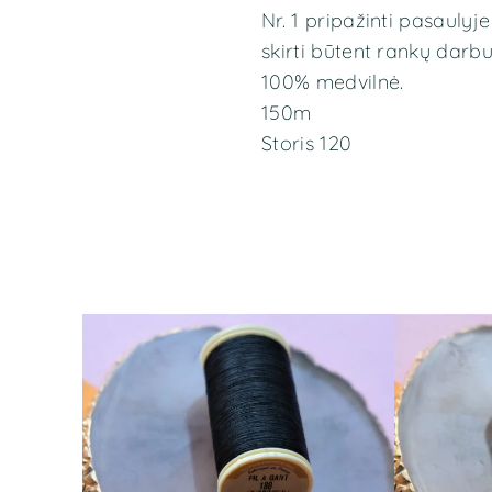
Nr. 1 pripažinti pasaulyj
skirti būtent rankų darbui.
100% medvilnė.
150m
Storis 120