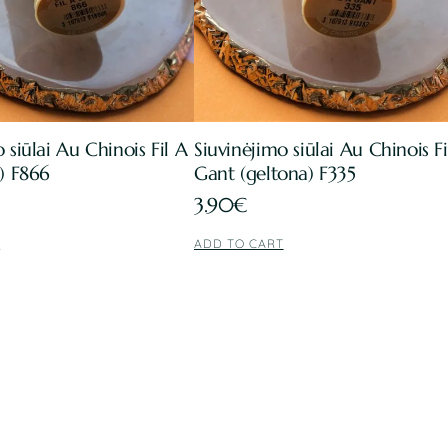
 siūlai Au Chinois Fil A
Siuvinėjimo siūlai Au Chinois Fi
a) F866
Gant (geltona) F335
3.90
€
T
ADD TO CART