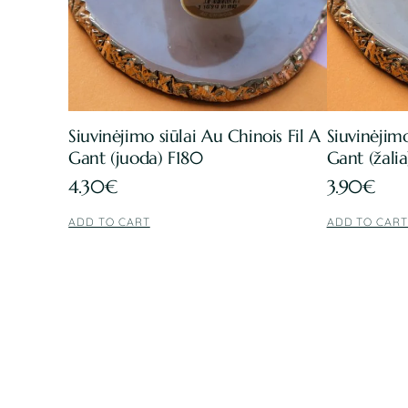
Siuvinėjimo siūlai Au Chinois Fil A
Siuvinėjimo
Gant (juoda) F180
Gant (žali
4.30
€
3.90
€
ADD TO CART
ADD TO CAR