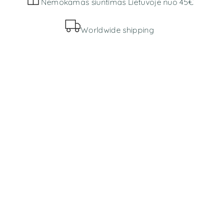
Nemokamas siuntimas Lietuvoje nuo 45€
Worldwide shipping
MENIU
Parduotuvė
Apie mus
INFORMACIJA
Bendros taisyklės
Prekių pristatymas ir grąžinimas
Slapukų politika
Privatumo politika
KONTAKTAI