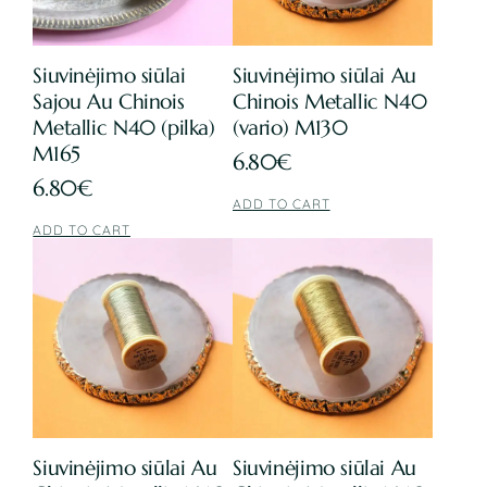
Siuvinėjimo siūlai
Siuvinėjimo siūlai Au
Sajou Au Chinois
Chinois Metallic N40
Metallic N40 (pilka)
(vario) M130
M165
6.80
€
6.80
€
ADD TO CART
ADD TO CART
Siuvinėjimo siūlai Au
Siuvinėjimo siūlai Au