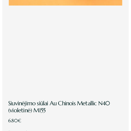
Siuvinėjimo siūlai Au Chinois Metallic N40
(violetinė) M155
6.80
€