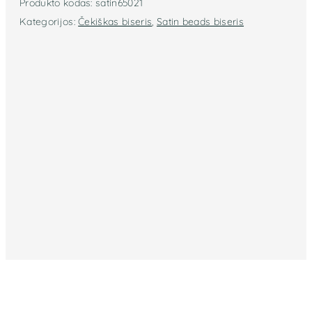
Produkto kodas:
satin65021
Kategorijos:
Čekiškas biseris
,
Satin beads biseris