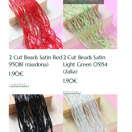
2 Cut Beads Satin Red
2 Cut Beads Satin
95081 (raudona)
Light Green 05154
(žalia)
1.90
€
1.90
€
Į KREPŠELĮ
DAUGIAU