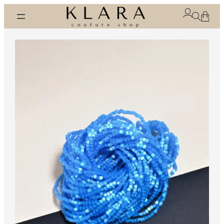
Eiti
prie
turinio