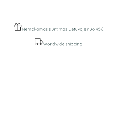
Nemokamas siuntimas Lietuvoje nuo 45€
Worldwide shipping
MENIU
Parduotuvė
Apie mus
INFORMACIJA