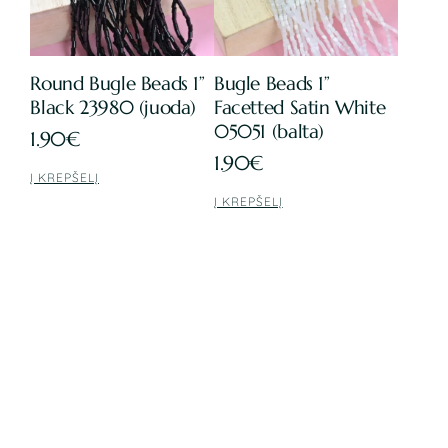
Round Bugle Beads 1”
Bugle Beads 1”
Black 23980 (juoda)
Facetted Satin White
05051 (balta)
1.90
€
1.90
€
Į KREPŠELĮ
Į KREPŠELĮ