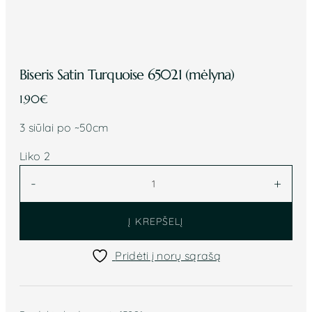
Biseris Satin Turquoise 65021 (mėlyna)
1.90
€
3 siūlai po ~50cm
Liko 2
produkto
-
+
kiekis:
Biseris
Į KREPŠELĮ
Satin
Turquoise
Pridėti į norų sąrašą
65021
(mėlyna)