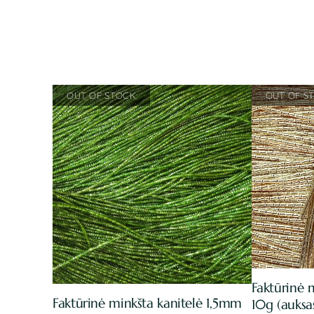
Faktūrinė 
Faktūrinė minkšta kanitelė 1,5mm
10g (auksa