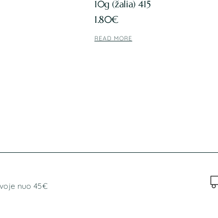
10g (žalia) 415
1.80
€
READ MORE
voje nuo 45€