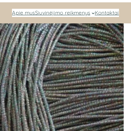
Apie mus
Siuvinėjimo reikmenys
Kontaktai