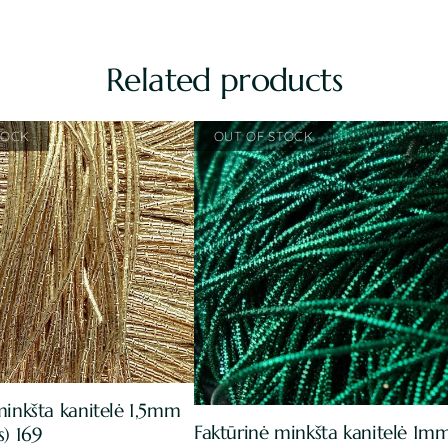
Related products
minkšta kanitelė 1,5mm
Faktūrinė minkšta kanitelė 1m
s) 169