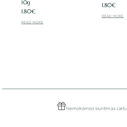
10g
1.80
€
1.80
€
READ MORE
READ MORE
Nemokamas siuntimas Lietu