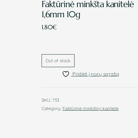
Faktūrinė minkšta kanitelė
1,6mm 10g
1.80
€
Out of stock
Pridėti į norų sąrašą
SKU:
753
Category:
Faktūrinė minkštoji kanitelė