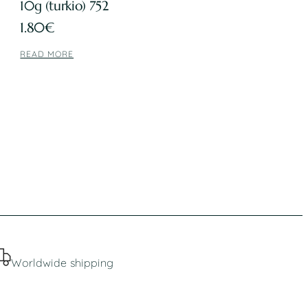
10g (turkio) 752
1.80
€
READ MORE
Worldwide shipping