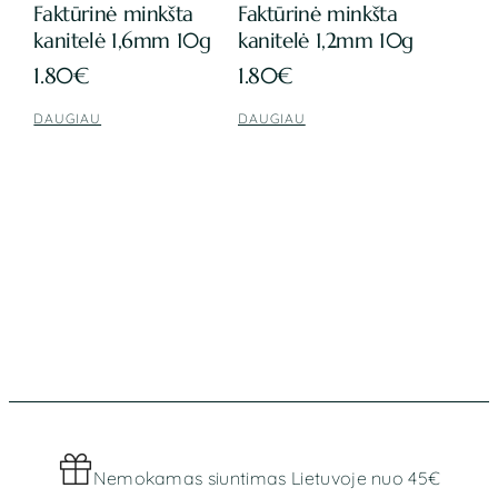
Faktūrinė minkšta
Faktūrinė minkšta
kanitelė 1,6mm 10g
kanitelė 1,2mm 10g
1.80
€
1.80
€
DAUGIAU
DAUGIAU
Nemokamas siuntimas Lietuvoje nuo 45€