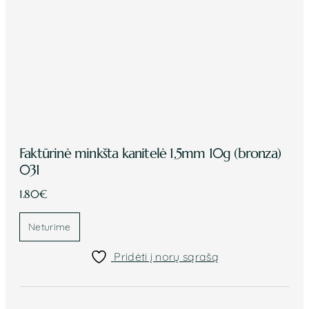
Faktūrinė minkšta kanitelė 1,5mm 10g (bronza)
031
1.80
€
Neturime
Pridėti į norų sąrašą