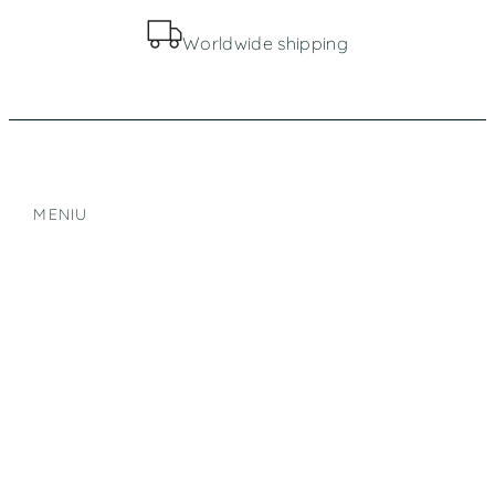
Worldwide shipping
MENIU
Parduotuvė
Apie mus
INFORMACIJA
Bendros taisyklės
Prekių pristatymas ir grąžinimas
Slapukų politika
Privatumo politika
KONTAKTAI