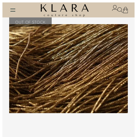
Eiti
prie
turinio