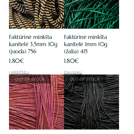
Faktūrinė minkšta
Faktūrinė minkšta
kanitelė 3,5mm 10g
kanitelė 1mm 10g
(juoda) 756
(žalia) 415
1.80
€
1.80
€
Į KREPŠELĮ
DAUGIAU