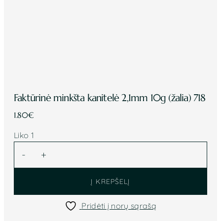
Faktūrinė minkšta kanitelė 2,1mm 10g (žalia) 718
1.80
€
Liko 1
produkto
-
+
kiekis:
Faktūrinė
Į KREPŠELĮ
minkšta
kanitelė
Pridėti į norų sąrašą
2,1mm
10g