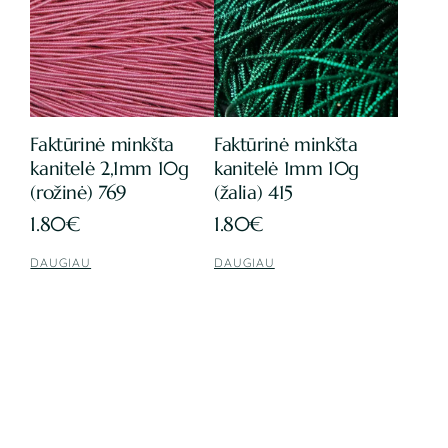
Faktūrinė minkšta
Faktūrinė minkšta
kanitelė 2,1mm 10g
kanitelė 1mm 10g
(rožinė) 769
(žalia) 415
1.80
€
1.80
€
DAUGIAU
DAUGIAU