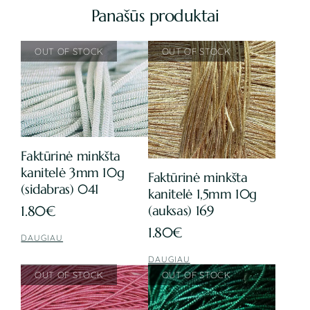
Panašūs produktai
Faktūrinė minkšta
kanitelė 3mm 10g
Faktūrinė minkšta
(sidabras) 041
kanitelė 1,5mm 10g
(auksas) 169
1.80
€
1.80
€
DAUGIAU
DAUGIAU