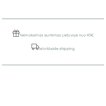
Nemokamas siuntimas Lietuvoje nuo 45€
Worldwide shipping
MENIU
Parduotuvė
Apie mus