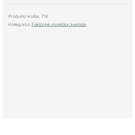
(žalia)
718
Produkto kodas:
718
Kategorija:
Faktūrinė minkštoji kanitelė