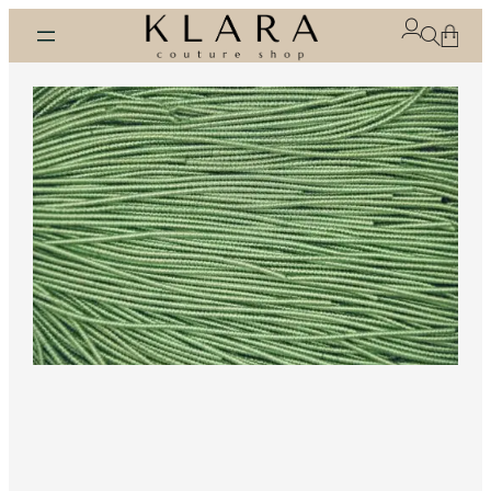
Eiti
prie
turinio