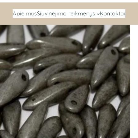
Apie mus
Siuvinėjimo reikmenys
Kontaktai