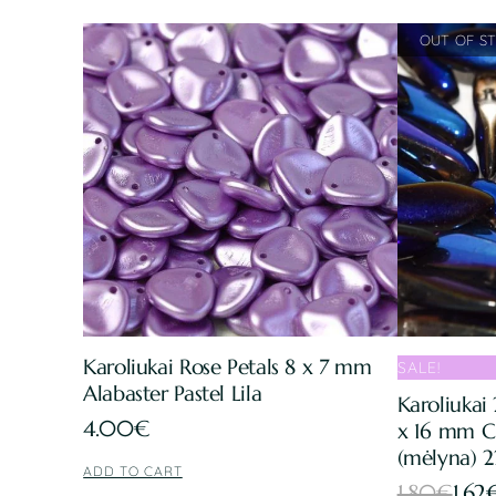
Karoliukai Rose Petals 8 x 7 mm
SALE!
Alabaster Pastel Lila
Karoliukai
4.00
€
x 16 mm Cr
(mėlyna) 
ADD TO CART
Original
Current
1.80
€
1.62