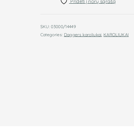
Pridėti į norų sąrašą
White
Grey
Luster
14449
SKU:
03000/14449
(pilka)
Categories:
Daggers karoliukai
,
KAROLIUKAI
quantity