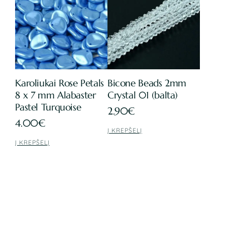
2.90€.
2.61€.
Karoliukai Rose Petals
Bicone Beads 2mm
8 x 7 mm Alabaster
Crystal 01 (balta)
Pastel Turquoise
2.90
€
4.00
€
Į KREPŠELĮ
Į KREPŠELĮ