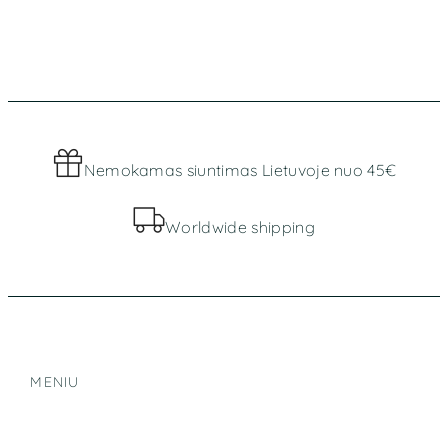
Nemokamas siuntimas Lietuvoje nuo 45€
Worldwide shipping
MENIU
Parduotuvė
Apie mus