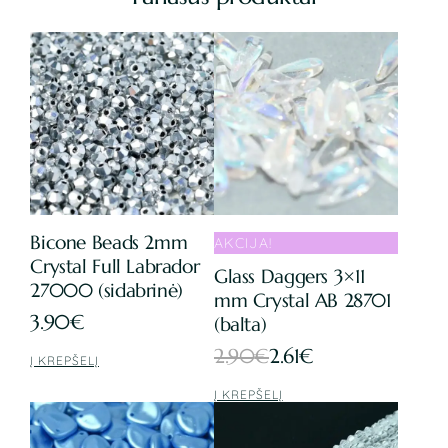
Bicone Beads 2mm
AKCIJA!
Crystal Full Labrador
Glass Daggers 3×11
27000 (sidabrinė)
mm Crystal AB 28701
3.90
€
(balta)
Original
Current
2.90
€
2.61
€
Į KREPŠELĮ
price
price
Į KREPŠELĮ
was:
is: