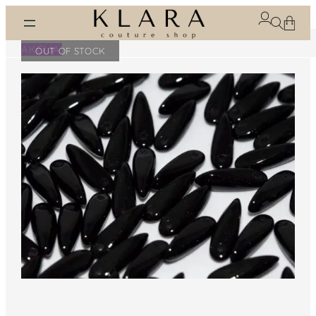
Eiti
prie
turinio
AKCIJA!