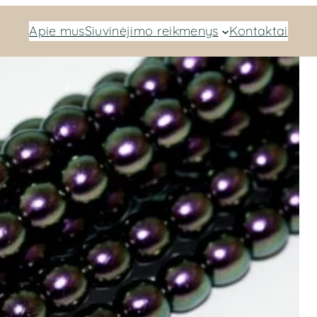
Apie mus
Siuvinėjimo reikmenys
Kontaktai