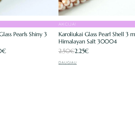
AKCIJA!
Glass Pearls Shiny 3
Karoliukai Glass Pearl Shell 3
Himalayan Salt 30004
Original
Current
0
€
2.50
€
2.25
€
price
price
DAUGIAU
was:
is:
2.50€.
2.25€.