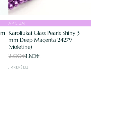
AKCIJA!
 mm
Karoliukai Glass Pearls Shiny 3
mm Deep Magenta 24279
(violetinė)
Original
Current
2.00
€
1.80
€
price
price
Į KREPŠELĮ
was:
is:
2.00€.
1.80€.