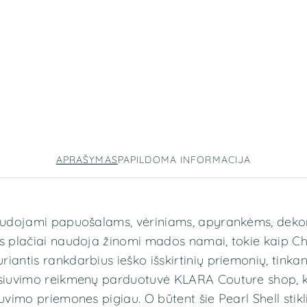
APRAŠYMAS
PAPILDOMA INFORMACIJA
naudojami papuošalams, vėriniams, apyrankėms, deko
s plačiai naudoja žinomi mados namai, tokie kaip Chri
iantis rankdarbius ieško išskirtinių priemonių, tinka
 siuvimo reikmenų parduotuvė KLARA Couture shop, ku
uvimo priemones pigiau. O būtent šie Pearl Shell stikl