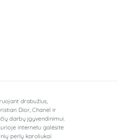
ruojant drabužius,
stian Dior, Chanel ir
nčių darbų įgyvendinimui.
rioje internetu galėsite
inių perlų
karoliukai