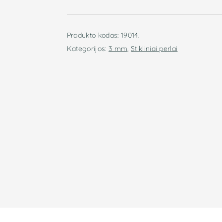
mm
Jet
19014
Produkto kodas:
19014.
(violetinė)
Kategorijos:
3 mm
,
Stikliniai perlai