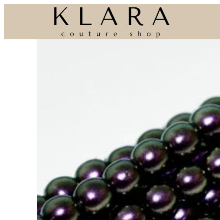
Eiti
prie
turinio