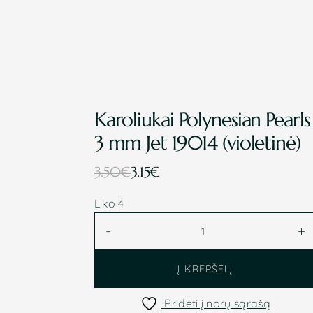
Karoliukai Polynesian Pearls
3 mm Jet 19014 (violetinė)
Original
Current
3.50
€
3.15
€
price
price
Liko 4
was:
is:
produkto
-
+
3.50€.
3.15€.
kiekis:
Karoliukai
Į KREPŠELĮ
Polynesian
Pearls
Pridėti į norų sąrašą
3