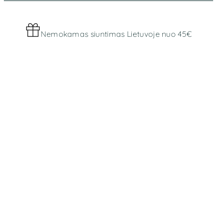
Nemokamas siuntimas Lietuvoje nuo 45€
Worldwide shipping
MENIU
Parduotuvė
Apie mus
INFORMACIJA
Bendros taisyklės
Prekių pristatymas ir grąžinimas