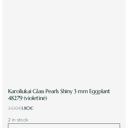
Karoliukai Glass Pearls Shiny 3 mm Eggplant
48279 (violetinė)
Original
Current
2.00
€
1.80
€
price
price
2 in stock
was:
is:
Karoliukai