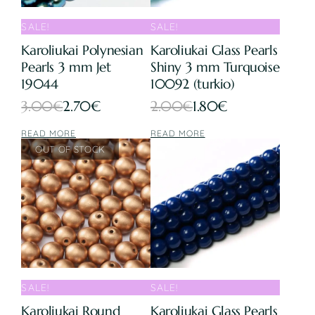
SALE!
SALE!
Karoliukai Polynesian
Karoliukai Glass Pearls
Pearls 3 mm Jet
Shiny 3 mm Turquoise
19044
10092 (turkio)
Original
Current
Original
Current
3.00
€
2.70
€
2.00
€
1.80
€
price
price
price
price
READ MORE
READ MORE
was:
is:
was:
is:
3.00€.
2.70€.
2.00€.
1.80€.
SALE!
SALE!
Karoliukai Round
Karoliukai Glass Pearls