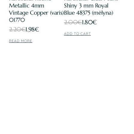
Metallic 4mm
Shiny 3 mm Royal
Vintage Copper (varis)
Blue 48375 (mėlyna)
01770
Original
Current
2.00
€
1.80
€
Original
Current
2.20
€
1.98
€
price
price
ADD TO CART
price
price
was:
is:
READ MORE
was:
is:
2.00€.
1.80€.
2.20€.
1.98€.