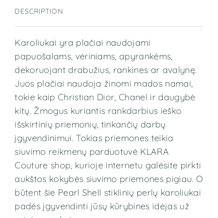
DESCRIPTION
Karoliukai yra plačiai naudojami
papuošalams, vėriniams, apyrankėms,
dekoruojant drabužius, rankines ar avalynę.
Juos plačiai naudoja žinomi mados namai,
tokie kaip Christian Dior, Chanel ir daugybė
kitų. Žmogus kuriantis rankdarbius ieško
išskirtinių priemonių, tinkančių darbų
įgyvendinimui. Tokias priemones teikia
siuvimo reikmenų parduotuvė KLARA
Couture shop, kurioje internetu galėsite pirkti
aukštos kokybės siuvimo priemones pigiau. O
būtent šie Pearl Shell stiklinių perlų
karoliukai
padės įgyvendinti jūsų kūrybines idėjas už